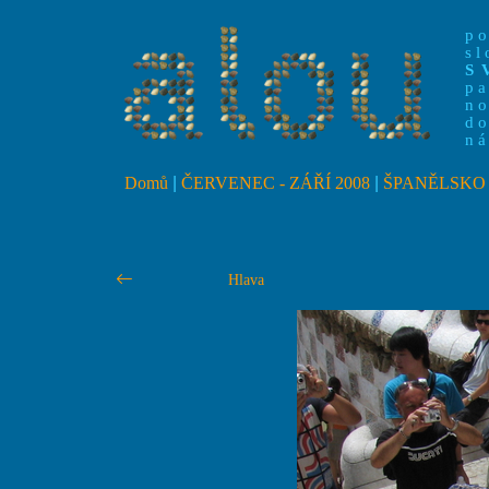
p
s
S
p
no
do
ná
Domů
|
ČERVENEC - ZÁŘÍ 2008
|
ŠPANĚLSKO
Hlava