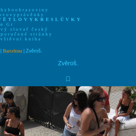
ohyboobrazoviny
lovovyprávěnky
VĚTLOVYKRESLŮVKY
an Gr
vý slovař český
poručené stránky
vštěvní kniha
|
Barcelona
| Zvěroš.
Zvěroš.