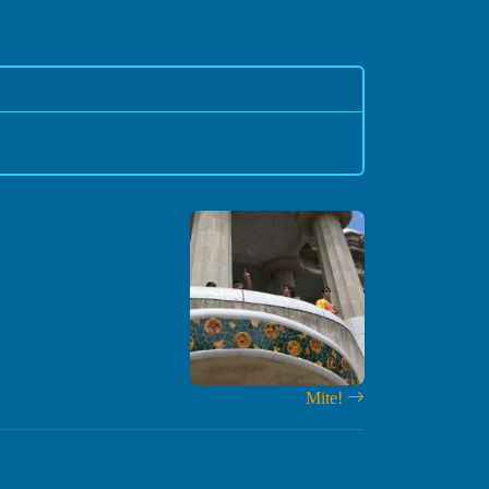
Mite!